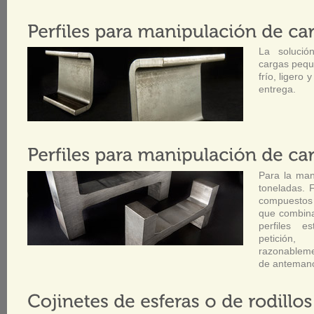
La solució
cargas peque
frío, ligero 
entrega.
Para la man
toneladas. 
compuestos 
que combinan
perfiles e
petición
razonableme
de antemano