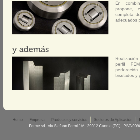
En combin
propone, 
completa de
adecuados pa
Realización
perfil FE
perforació
biselados y 
Home
Empresa
Productos y servicios
Sectores de Aplicación
Forme srl - via Stefano Fermi 1/A - 29012 Caorso (PC) - P.IVA 0