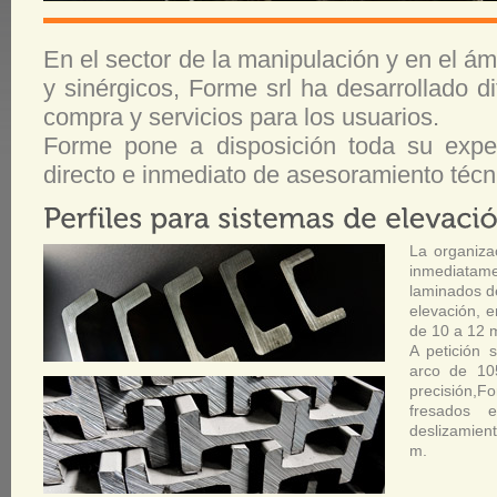
En el sector de la manipulación y en el ám
y sinérgicos, Forme srl ha desarrollado d
compra y servicios para los usuarios.
Forme
pone a disposición toda su exper
directo e inmediato de asesoramiento técni
La organiza
inmediatame
laminados de
elevación, e
de 10 a 12 
A petición 
arco de 10
precisión,
F
fresados
deslizamien
m.