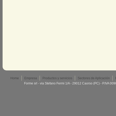
Home
Empresa
Productos y servicios
Sectores de Aplicación
Forme srl - via Stefano Fermi 1/A - 29012 Caorso (PC) - P.IVA 0