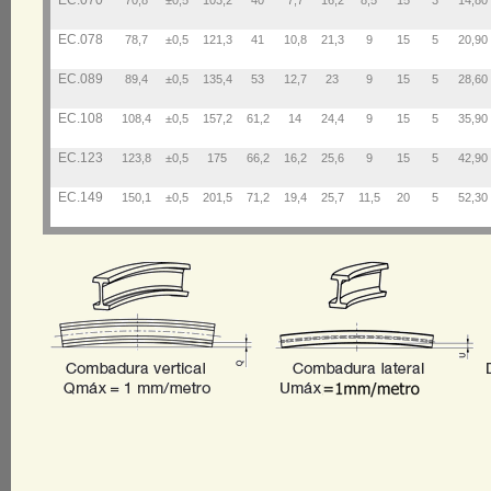
EC.070
70,8
±0,5
103,2
40
7,7
16,2
8,5
15
3
14,80
EC.078
78,7
±0,5
121,3
41
10,8
21,3
9
15
5
20,90
EC.089
89,4
±0,5
135,4
53
12,7
23
9
15
5
28,60
EC.108
108,4
±0,5
157,2
61,2
14
24,4
9
15
5
35,90
EC.123
123,8
±0,5
175
66,2
16,2
25,6
9
15
5
42,90
EC.149
150,1
±0,5
201,5
71,2
19,4
25,7
11,5
20
5
52,30