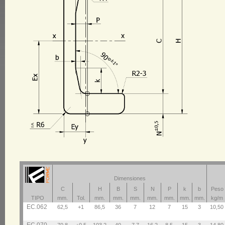
Dimensiones
C
H
B
S
N
P
k
b
Peso
TIPO
mm.
Tol.
mm.
mm.
mm.
mm.
mm.
mm.
mm.
kg/m
EC.062
62,5
+1
86,5
36
7
12
7
15
3
10,50