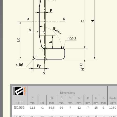
Dimensions
C
H
B
S
N
P
k
b
Poids
TYPE
mm.
Tol.
mm.
mm.
mm.
mm.
mm.
mm.
mm.
kg/m
EC.062
62,5
+1
86,5
36
7
12
7
15
3
10,50