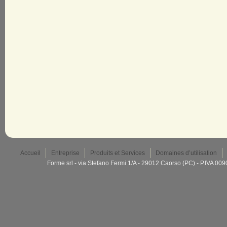
Accueil
Entreprise
Produits et Services
Domaines d’utilisation
Forme srl - via Stefano Fermi 1/A - 29012 Caorso (PC) - P.IVA 0