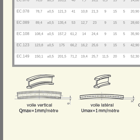
EC.070
70,8
±0,5
103,2
40
7,7
16,2
8,5
15
3
14,80
EC.078
78,7
±0,5
121,3
41
10,8
21,3
9
15
5
20,90
EC.089
89,4
±0,5
135,4
53
12,7
23
9
15
5
28,60
EC.108
108,4
±0,5
157,2
61,2
14
24,4
9
15
5
35,90
EC.123
123,8
±0,5
175
66,2
16,2
25,6
9
15
5
42,90
EC.149
150,1
±0,5
201,5
71,2
19,4
25,7
11,5
20
5
52,30