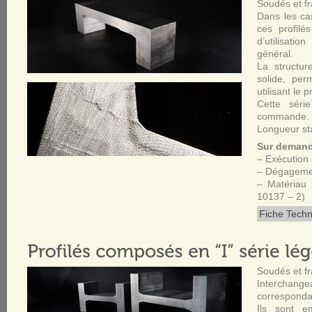
Soudés et fr
Dans les ca
ces profilé
d’utilisati
général.
La structur
solide, per
utilisant le
Cette séri
commande.
Longueur st
Sur deman
– Exécution 
– Dégagemen
– Matériau
10137 – 2)
Fiche Techn
Soudés et fr
Interchang
corresponda
Ils sont e