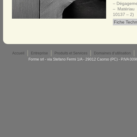
– Dégagemen
– Matériau
10137 – 2)
Fiche Techn
Accueil
Entreprise
Produits et Services
Domaines d’utilisation
Forme srl - via Stefano Fermi 1/A - 29012 Caorso (PC) - P.IVA 0