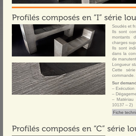
Soudés et fr
Ils sont co
montants d
charges supé
Ils sont in
dans la con
de manutent
Longueur st
Cette séri
commande.
Sur deman
– Exécution 
– Dégagemen
– Matériau
10137 – 2)
Fiche techn