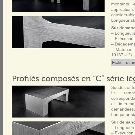
montants e
applications
considérable
Longueur st
Sur deman
– Longueurs
– Exécution 
– Dégagemen
– Matériau
10137 – 2)
Fiche Techn
Soudés et fr
Ils remp
correspondan
et interch
demandées.
Longueur st
Sur deman
– Longueurs
– Exécution 