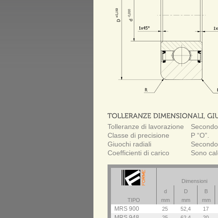
Tolleranze di lavorazione
Secondo
Classe di precisione
P “O”.
Giuochi radiali
Secondo
Coefficienti di carico
Sono cal
Dimensioni
d
D
B
TIPO
mm
mm
mm
MRS 900
25
52,4
17
MRS 948
25
62,4
20