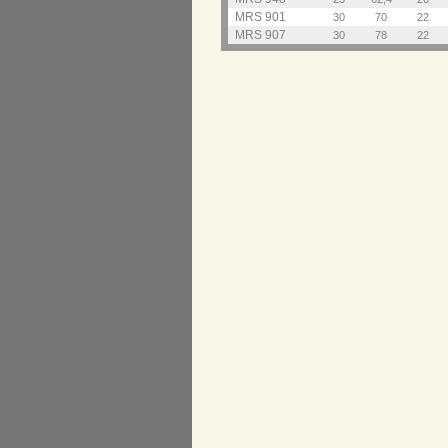
MRS 901
30
70
22
MRS 907
30
78
22