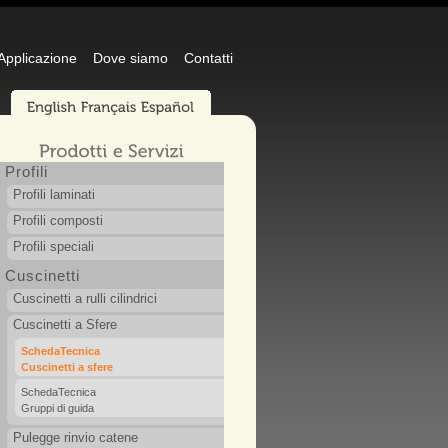
 Applicazione
Dove siamo
Contatti
Profili
Profili laminati
Profili composti
Profili speciali
Cuscinetti
Cuscinetti a rulli cilindrici
Cuscinetti a Sfere
SchedaTecnica
Cuscinetti a sfere
SchedaTecnica
Gruppi di guida
Pulegge rinvio catene