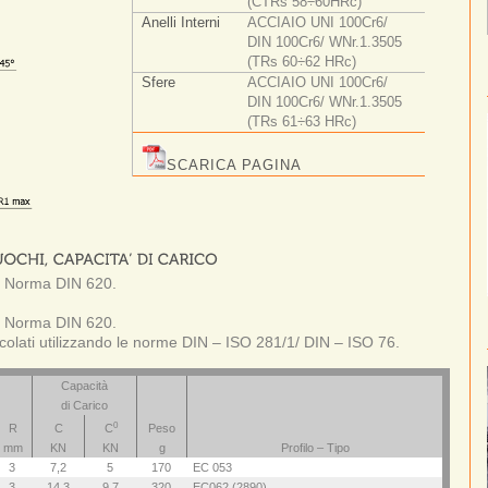
(CTRs 58÷60HRc)
Anelli Interni
ACCIAIO UNI 100Cr6/
DIN 100Cr6/ WNr.1.3505
(TRs 60÷62 HRc)
Sfere
ACCIAIO UNI 100Cr6/
DIN 100Cr6/ WNr.1.3505
(TRs 61÷63 HRc)
SCARICA PAGINA
 Norma DIN 620.
 Norma DIN 620.
colati utilizzando le norme DIN – ISO 281/1/ DIN – ISO 76.
Capacità
di Carico
0
R
C
C
Peso
mm
KN
KN
g
Profilo – Tipo
3
7,2
5
170
EC 053
3
14,3
9,7
320
EC062 (2890)