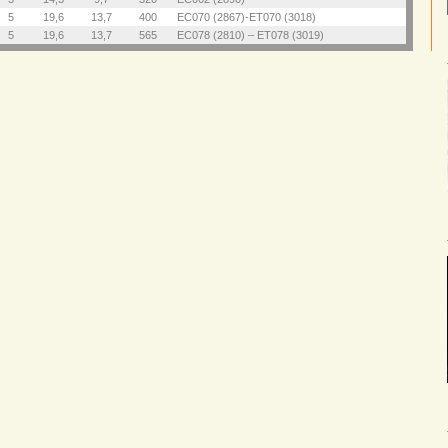
5
19,6
13,7
400
EC070 (2867)-ET070 (3018)
5
19,6
13,7
565
EC078 (2810) – ET078 (3019)