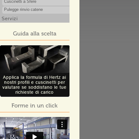
Cuscinetti a Sfere
Pulegge rinvio catene
Servizi