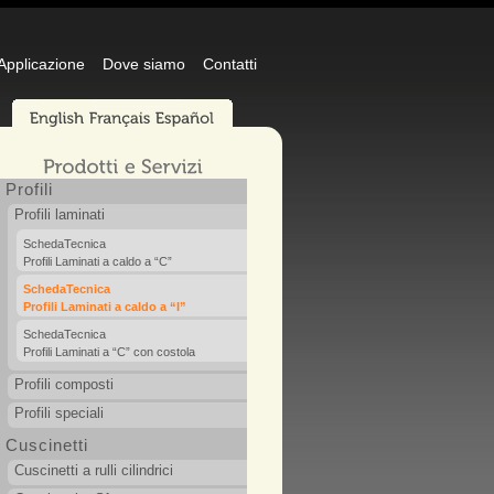
 Applicazione
Dove siamo
Contatti
Profili
Profili laminati
SchedaTecnica
Profili Laminati a caldo a “C”
SchedaTecnica
Profili Laminati a caldo a “I”
SchedaTecnica
Profili Laminati a “C” con costola
Profili composti
Profili speciali
Cuscinetti
Cuscinetti a rulli cilindrici