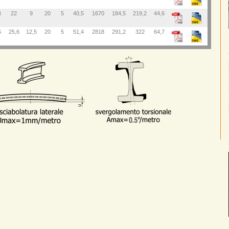
4
22
9
20
5
40,5
1670
184,5
219,2
44,6
5
25,6
12,5
20
5
51,4
2818
291,2
322
64,7