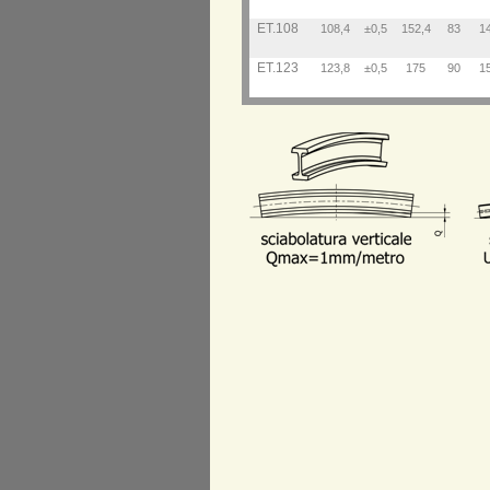
ET.108
108,4
±0,5
152,4
83
1
ET.123
123,8
±0,5
175
90
1