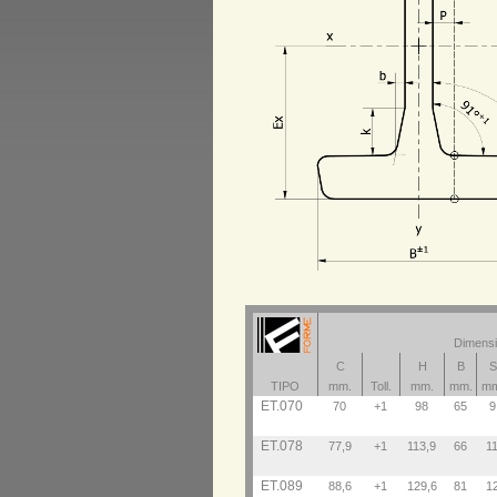
Dimensi
C
H
B
S
TIPO
mm.
Toll.
mm.
mm.
mm
ET.070
70
+1
98
65
9
ET.078
77,9
+1
113,9
66
1
ET.089
88,6
+1
129,6
81
1