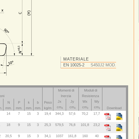
MATERIALE
EN 10025-2
S450J2 MOD.
Momenti di
Moduli di
oni
Inerzia
Resistenza
Jx
Jy
Wx
Wy
N
P
k
b
Peso
cm
cm
cm
cm
.
mm.
mm.
mm.
mm.
kg/m
Download
4
4
3
3
14
7
15
3
19,4
344,3
57,6
70,2
17,7
1
18
9
15
3
25,3
579,5
76,8
101,8
23,2
2
20,5
9
15
3
34,1
1037
161,8
160
40