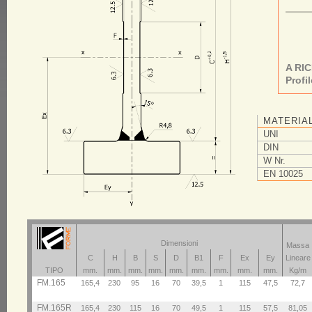
A RI
Profi
MATERIA
UNI
DIN
W Nr.
EN 10025
Dimensioni
Massa
C
H
B
S
D
B1
F
Ex
Ey
Lineare
TIPO
mm.
mm.
mm.
mm.
mm.
mm.
mm.
mm.
mm.
Kg/m
FM.165
165,4
230
95
16
70
39,5
1
115
47,5
72,7
FM.165R
165,4
230
115
16
70
49,5
1
115
57,5
81,05