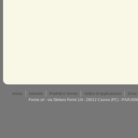
Home
Azienda
Prodotti e Servizi
Settori di Applicazione
Dove 
Forme srl - via Stefano Fermi 1/A - 29012 Caorso (PC) - P.IVA 0