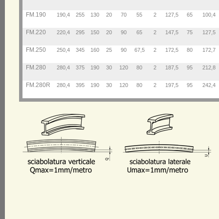
FM.190
190,4
255
130
20
70
55
2
127,5
65
100,4
FM.220
220,4
295
150
20
90
65
2
147,5
75
127,5
FM.250
250,4
345
160
25
90
67,5
2
172,5
80
172,7
FM.280
280,4
375
190
30
120
80
2
187,5
95
212,8
FM.280R
280,4
395
190
30
120
80
2
197,5
95
242,4